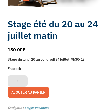
Stage été du 20 au 24
juillet matin
180.00
€
Stage du lundi 20 au vendredi 24 juillet, 9h30-12h.
En stock
quantité
de
Stage
été
AJOUTER AU PANIER
du
20
au
24
Catégorie :
Stages vacances
juillet